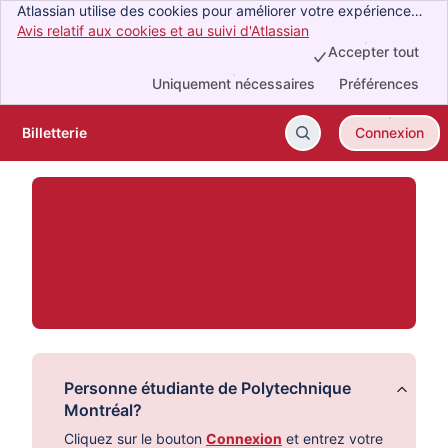
Atlassian utilise des cookies pour améliorer votre expérience
de navigation, effectuer des analyses et des recherches, et
Avis relatif aux cookies et au suivi d'Atlassian
, (opens new window
cibler la publicité. Acceptez tous les cookies pour indiquer que
Accepter tout
vous consentez à leur utilisation sur votre appareil.
Uniquement nécessaires
Préférences
Billetterie
Connexion
Passer au contenu principal
Personne étudiante de Polytechnique
Montréal?
Cliquez sur le bouton
Connexion
et entrez votre